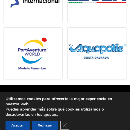
Salou Youth Cup
Utilizamos cookies para ofrecerte la mejor experiencia en
nuestra web.
F
I
Puedes aprender más sobre qué cookies utilizamos o
desactivarlas en los
ajustes
.
a
n
c
s
Cerrar el banner de cookies 
Aceptar
Rechazar